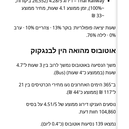
Thai Railway – דירוג 4.28/5 (26,552 ביקורות,
~100%), זמן ממוצע 4.1 שעות, מחיר ממוצע
~33 ₪
שעות יציאה פופולריות: בוקר 13% · צהריים 10% · ערב
0% · לילה 76%.
אוטובוס מהואה הין לבנגקוק
משך הנסיעה באוטובוס נמשך לרוב בין 3 שעות ל־4.7
שעות (בממוצע כ־4 שעות) (Bus).
ב־365 הימים האחרונים נעו מחירי הכרטיסים בין 21
ל־117 ₪ (ממוצע כ־44 ₪).
נוסעים העניקו דירוג ממוצע של 4.51/5 על בסיס
104,860 חוות דעת.
נמצאו 139 נסיעות אוטובוס (כ־0.4 ליום).