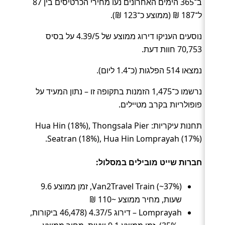
ב־365 הימים האחרונים נעו מחירי הכרטיסים בין 87
ל־187 ₪ (ממוצע כ־123 ₪).
נוסעים העניקו דירוג ממוצע של 4.39/5 על בסיס
70,753 חוות דעת.
נמצאו 514 הפלגות (כ־1.4 ליום).
נרשמו כ־1,475 הזמנות בתקופה זו – נתון המעיד על
פופולריות בקרב מטיילים.
תחנות עיקריות: Hua Hin (18%), Thongsala Pier
Seatran (18%), Hua Hin Lomprayah (17%).
חברות שייט מובילים במסלול:
Van2Travel Train (~37%), זמן ממוצע 9.6
שעות, מחיר ממוצע ~110 ₪
Lomprayah – דירוג 4.37/5 (46,478 ביקורות,