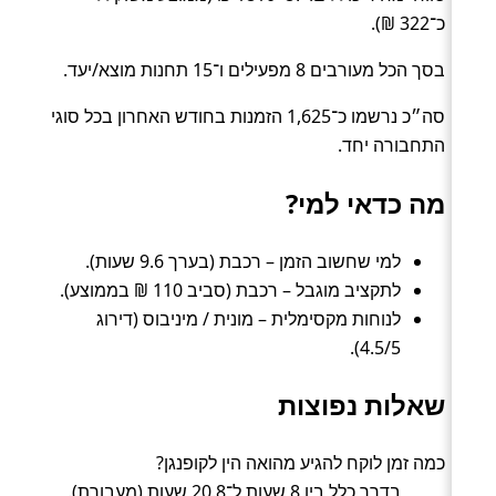
כ־322 ₪).
בסך הכל מעורבים 8 מפעילים ו־15 תחנות מוצא/יעד.
סה״כ נרשמו כ־1,625 הזמנות בחודש האחרון בכל סוגי
התחבורה יחד.
מה כדאי למי?
למי שחשוב הזמן – רכבת (בערך 9.6 שעות).
לתקציב מוגבל – רכבת (סביב 110 ₪ בממוצע).
לנוחות מקסימלית – מונית / מיניבוס (דירוג
4.5/5).
שאלות נפוצות
כמה זמן לוקח להגיע מהואה הין לקופנגן?
בדרך כלל בין 8 שעות ל־20.8 שעות (מעבורת).