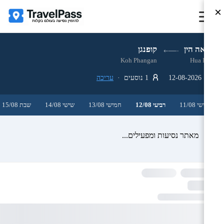
×
הואה הין
קופנגן
Koh Phangan
Hua Hin
12-08-2026
1 נוסעים ·
עריכה
שלישי 11/08
רביעי 12/08
חמישי 13/08
שישי 14/08
שבת 15/08
מאתר נסיעות ומפעילים...