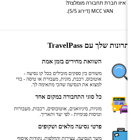
איזו חברת תחבורה מומלצת?
MCC VAN (דירוג 5/5).
היתרונות שלך עם TravelPass
השוואת מחירים בזמן אמת
משווים בין ספקים מובילים בכל קו נסיעה -
אוטובוס, רכבת, מונית, מעבורת או טיסה - כדי
למצוא את הנסיעה שהכי מתאימה לך.
כל סוגי התחבורה במקום אחד
מוניות, מיניוואנים, אוטובוסים, רכבות, מעבורות
וטיסות פנימיות - לפי יעד ותאריך.
פרטי נסיעה מלאים ושקופים
משך הנסיעה, עצירות והחלפות, נקודות איסוף