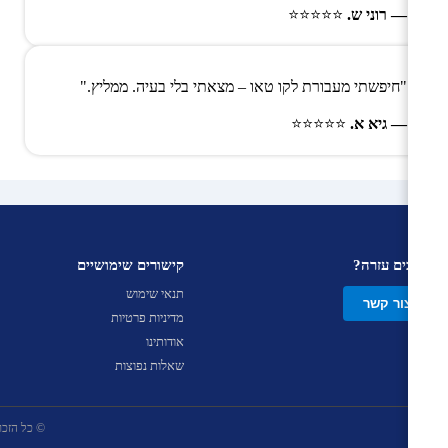
— רוני ש.
⭐⭐⭐⭐⭐
"חיפשתי מעבורת לקו טאו – מצאתי בלי בעיה. ממליץ."
— גיא א.
⭐⭐⭐⭐⭐
צריכים עזרה?
קישורים שימושיים
תנאי שימוש
צור קשר
מדיניות פרטיות
אודותינו
שאלות נפוצות
© כל הזכויות שמ