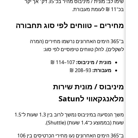
שימו לב: מונית / מיניבוס מהיר בכ־35 דק׳ אך יקר
בכ־11 ₪ לעומת מעבורת.
מחירים – טווחים לפי סוג תחבורה
ב־365 הימים האחרונים נרשמו מחירים (המרה
לשקלים). להלן טווחים טיפוסיים לפי סוג:
מונית / מיניבוס:
107–114 ₪
מעבורת:
93–208 ₪
מיניבוס / מונית שירות
מלאנגקאווי לSatun
משך הנסיעה במיניבוס נמשך לרוב בין 1.3 שעות ל־1.5
שעות (בממוצע כ־1.4 שעות) (Shuttle).
ב־365 הימים האחרונים נעו מחירי הכרטיסים בין 106