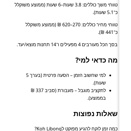
טווחי משך כוללים: 3.8 שעות–6 שעות (ממוצע משוקלל
כ־5.1 שעות).
טווחי מחיר כוללים: 270–620 ₪ (ממוצע משוקלל
כ־441 ₪).
בסך הכל מעורבים 4 מפעילים ו־14 תחנות מוצא/יעד.
מה כדאי למי?
למי שחשוב הזמן – הסעה פרטית (בערך 5
שעות).
לתקציב מוגבל – מעבורת (סביב 337 ₪
בממוצע).
שאלות נפוצות
כמה זמן לוקח להגיע מפוקט לKoh Libong?