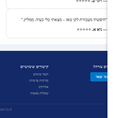
— רוני ש.
⭐⭐⭐⭐⭐
"חיפשתי מעבורת לקו טאו – מצאתי בלי בעיה. ממליץ."
— גיא א.
⭐⭐⭐⭐⭐
צריכים עזרה?
קישורים שימושיים
תנאי שימוש
צור קשר
מדיניות פרטיות
אודותינו
שאלות נפוצות
© כל הזכויות שמ