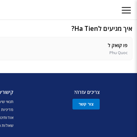
איך מגיעים לHa Tien?
פו קואק ל
Phu Quoc
צריכים עזרה?
קישורים
תנאי שי
צור קשר
מדיניות 
אודותינו
שאלות נ