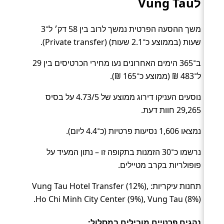
לVung Tau
משך ההסעה הפרטית נמשך לרוב בין 58 דק׳ ל־3
שעות (בממוצע כ־2.1 שעות) (Private transfer).
ב־365 הימים האחרונים נעו מחירי הכרטיסים בין 29
ל־483 ₪ (ממוצע כ־165 ₪).
נוסעים העניקו דירוג ממוצע של 4.73/5 על בסיס
29,265 חוות דעת.
נמצאו 1,606 נסיעות פרטיות (כ־4.4 ליום).
נרשמו כ־30 הזמנות בתקופה זו – נתון המעיד על
פופולריות בקרב מטיילים.
תחנות עיקריות: Vung Tau Hotel Transfer (12%),
Ho Chi Minh City Center (9%), Vung Tau (8%).
נהגים פרטיים מובילים במסלול: