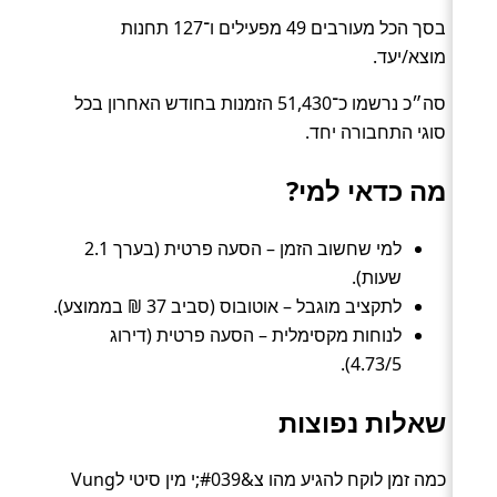
בסך הכל מעורבים 49 מפעילים ו־127 תחנות
מוצא/יעד.
סה״כ נרשמו כ־51,430 הזמנות בחודש האחרון בכל
סוגי התחבורה יחד.
מה כדאי למי?
למי שחשוב הזמן – הסעה פרטית (בערך 2.1
שעות).
לתקציב מוגבל – אוטובוס (סביב 37 ₪ בממוצע).
לנוחות מקסימלית – הסעה פרטית (דירוג
4.73/5).
שאלות נפוצות
כמה זמן לוקח להגיע מהו צ&#039;י מין סיטי לVung