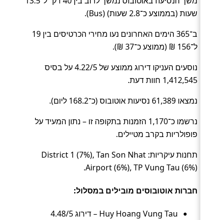
משך הנסיעה באוטובוס נמשך לרוב בין 40 דק׳ ל־13.5
שעות (בממוצע כ־2.8 שעות) (Bus).
ב־365 הימים האחרונים נעו מחירי הכרטיסים בין 19
ל־156 ₪ (ממוצע כ־37 ₪).
נוסעים העניקו דירוג ממוצע של 4.22/5 על בסיס
1,412,545 חוות דעת.
נמצאו 61,389 נסיעות אוטובוס (כ־168.2 ליום).
נרשמו כ־1,170 הזמנות בתקופה זו – נתון המעיד על
פופולריות בקרב מטיילים.
תחנות עיקריות: District 1 (7%), Tan Son Nhat
Airport (6%), TP Vung Tau (6%).
חברות אוטובוסים מובילים במסלול:
Huy Hoang Vung Tau – דירוג 4.48/5