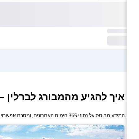
איך להגיע מהמבורג לברלין –
המידע מבוסס על נתוני 365 הימים האחרונים, ומסכם אפשרויות תחבורה פעילות: טיסה, רכבת, אוטובוס והסעה פרטית.