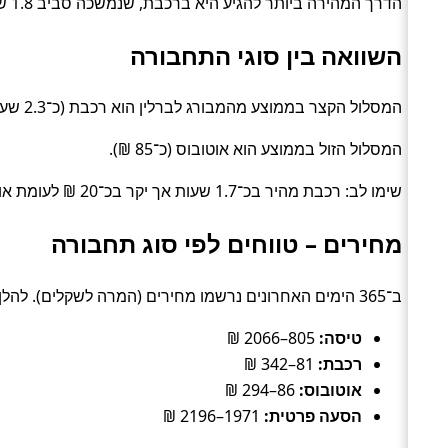
הדרך המהירה ביותר להגיע היא ברכבת, שנמשכה סביב 1.8 שעות. האפשרות הזולה ביותר עלתה כ־25 ₪, בדרך של רכבת.
השוואה בין סוגי התחבורה
המסלול הקצר בממוצע מהמבורג לברלין הוא רכבת (כ־2.3 שעות).
המסלול הזול בממוצע הוא אוטובוס (כ־85 ₪).
שימו לב: רכבת מהיר בכ־1.7 שעות אך יקר בכ־20 ₪ לעומת אוטובוס.
מחירים – טווחים לפי סוג תחבורה
ב־365 הימים האחרונים נרשמו מחירים (המרה לשקלים). להלן טווחים טיפוסיים לפי סוג:
טיסה:
805–2066 ₪
רכבת:
81–342 ₪
אוטובוס:
86–294 ₪
הסעה פרטית:
1971–2196 ₪