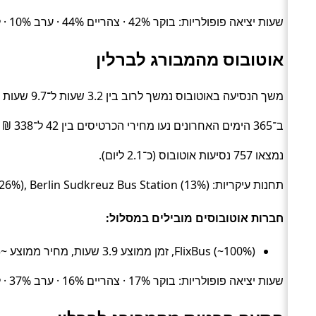
שעות יציאה פופולריות: בוקר 42% · צהריים 44% · ערב 10% · לילה 4%.
אוטובוס מהמבורג לברלין
משך הנסיעה באוטובוס נמשך לרוב בין 3.2 שעות ל־9.7 שעות (בממוצע כ־3.9 שעות) (Bus).
ב־365 הימים האחרונים נעו מחירי הכרטיסים בין 42 ל־338 ₪ (ממוצע כ־85 ₪).
נמצאו 757 נסיעות אוטובוס (כ־2.1 ליום).
תחנות עיקריות: Hamburg Central Bus (46%), Berlin Central Bus Station (26%), Berlin Sudkreuz Bus Station (13%).
חברות אוטובוסים מובילים במסלול:
FlixBus (~100%), זמן ממוצע 3.9 שעות, מחיר ממוצע ~85 ₪
שעות יציאה פופולריות: בוקר 17% · צהריים 16% · ערב 37% · לילה 30%.