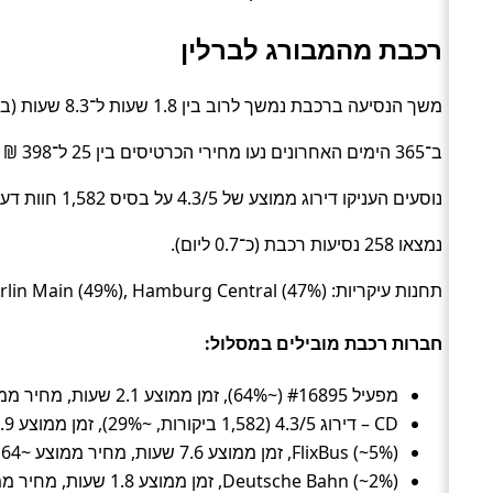
רכבת מהמבורג לברלין
משך הנסיעה ברכבת נמשך לרוב בין 1.8 שעות ל־8.3 שעות (בממוצע כ־2.3 שעות) (Train).
ב־365 הימים האחרונים נעו מחירי הכרטיסים בין 25 ל־398 ₪ (ממוצע כ־105 ₪).
נוסעים העניקו דירוג ממוצע של 4.3/5 על בסיס 1,582 חוות דעת.
נמצאו 258 נסיעות רכבת (כ־0.7 ליום).
תחנות עיקריות: Berlin Main (49%), Hamburg Central (47%), תחנה #348585 (3%).
חברות רכבת מובילים במסלול:
מפעיל #16895 (~64%), זמן ממוצע 2.1 שעות, מחיר ממוצע ~97 ₪
CD – דירוג 4.3/5 (1,582 ביקורות, ~29%), זמן ממוצע 1.9 שעות
FlixBus (~5%), זמן ממוצע 7.6 שעות, מחיר ממוצע ~164 ₪
Deutsche Bahn (~2%), זמן ממוצע 1.8 שעות, מחיר ממוצע ~213 ₪