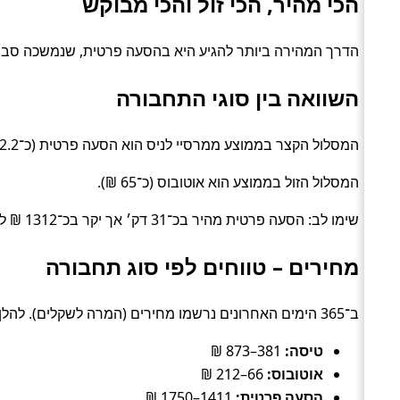
הכי מהיר, הכי זול והכי מבוקש
הדרך המהירה ביותר להגיע היא בהסעה פרטית, שנמשכה סביב 2.2 שעות. האפשרות הזולה ביותר עלתה כ־35 ₪, בדרך של אוטו
השוואה בין סוגי התחבורה
המסלול הקצר בממוצע ממרסיי לניס הוא הסעה פרטית (כ־2.2 שעות).
המסלול הזול בממוצע הוא אוטובוס (כ־65 ₪).
שימו לב: הסעה פרטית מהיר בכ־31 דק׳ אך יקר בכ־1312 ₪ לעומת אוטובוס.
מחירים – טווחים לפי סוג תחבורה
ב־365 הימים האחרונים נרשמו מחירים (המרה לשקלים). להלן טווחים טיפוסיים לפי סוג:
טיסה:
381–873 ₪
אוטובוס:
66–212 ₪
הסעה פרטית:
1411–1750 ₪