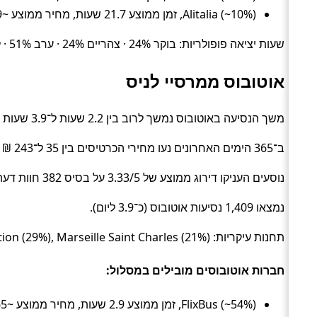
Alitalia (~10%), זמן ממוצע 21.7 שעות, מחיר ממוצע ~709 ₪
שעות יציאה פופולריות: בוקר 24% · צהריים 24% · ערב 51% · לילה 0%.
אוטובוס ממרסיי לניס
משך הנסיעה באוטובוס נמשך לרוב בין 2.2 שעות ל־3.9 שעות (בממוצע כ־2.8 שעות) (Bus).
ב־365 הימים האחרונים נעו מחירי הכרטיסים בין 35 ל־243 ₪ (ממוצע כ־65 ₪).
נוסעים העניקו דירוג ממוצע של 3.33/5 על בסיס 382 חוות דעת.
נמצאו 1,409 נסיעות אוטובוס (כ־3.9 ליום).
תחנות עיקריות: Nice Airport 1 (46%), St Charles Bus station (29%), Marseille Saint Charles (21%).
חברות אוטובוסים מובילים במסלול:
FlixBus (~54%), זמן ממוצע 2.9 שעות, מחיר ממוצע ~65 ₪