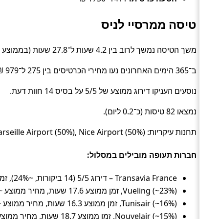
טיסה ממרסיי לניס
משך הטיסה נמשך לרוב בין 4.2 שעות ל־27.8 שעות (בממוצע כ־17.1 שעות) (Flight).
ב־365 הימים האחרונים נעו מחירי הכרטיסים בין 275 ל־979 ₪ (ממוצע כ־697 ₪).
נוסעים העניקו דירוג ממוצע של 5/5 על בסיס 14 חוות דעת.
נמצאו 82 טיסות (כ־0.2 ליום).
תחנות עיקריות: Marseille Airport (50%), Nice Airport (50%).
חברות תעופה מובילים במסלול:
Transavia France – דירוג 5/5 (14 ביקורות, ~24%), זמן ממוצע 16.3 שעות, מחיר ממוצע ~665 ₪
Vueling (~23%), זמן ממוצע 17.6 שעות, מחיר ממוצע ~638 ₪
Tunisair (~16%), זמן ממוצע 16.3 שעות, מחיר ממוצע ~738 ₪
Nouvelair (~15%), זמן ממוצע 18.7 שעות, מחיר ממוצע ~773 ₪