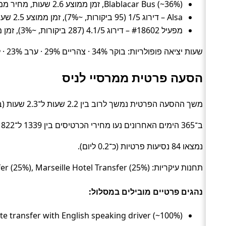
Blablacar Bus (~36%), זמן ממוצע 2.6 שעות, מחיר ממוצע ~57 ₪
Alsa – דירוג 1/5 (95 ביקורות, ~7%), זמן ממוצע 2.5 שעות, מחיר ממוצע ~97 ₪
מפעיל #18602 – דירוג 4.1/5 (287 ביקורות, ~3%), זמן ממוצע 2.8 שעות, מחיר ממוצע ~66 ₪
שעות יציאה פופולריות: בוקר 34% · צהריים 29% · ערב 23% · לילה 13%.
הסעה פרטית ממרסיי לניס
משך ההסעה הפרטית נמשך לרוב בין 2.2 שעות ל־2.3 שעות (בממוצע כ־2.2 שעות) (Private transfer).
ב־365 הימים האחרונים נעו מחירי הכרטיסים בין 1339 ל־1822 ₪ (ממוצע כ־1377 ₪).
נמצאו 84 נסיעות פרטיות (כ־0.2 ליום).
תחנות עיקריות: Nice Hotel Transfer (50%), Marignane Hotel Transfer (25%), Marseille Hotel Transfer (25%).
נהגים פרטיים מובילים במסלול:
Daytrip private transfer with English speaking driver (~100%), זמן ממוצע 2.2 שעו