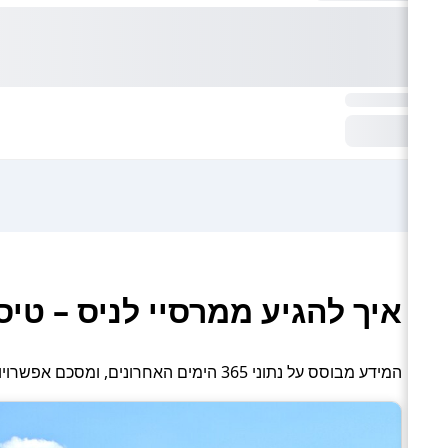
איך להגיע ממרסיי לניס – טי
המידע מבוסס על נתוני 365 הימים האחרונים, ומסכם אפשרויות תחבורה פעילות: טיסה, אוטובוס והסעה פרטית.