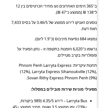
ב־365 הימים האחרונים נעו מחירי הכרטיסים בין 12
ל־138 ₪ (ממוצע כ־47 ₪).
נוסעים העניקו דירוג ממוצע של 3.46/5 על בסיס 7,433
חוות דעת.
נמצאו 684 נסיעות מיניבוס (כ־1.9 ליום).
נרשמו כ־6,020 הזמנות בתקופה זו – נתון המעיד על
פופולריות בקרב מטיילים.
תחנות עיקריות: Phnom Penh Larryta Express
(12%), Larryta Express Sihanoukville (12%),
Sovan Rithy Express Phnom Penh (9%).
מפעילי מוניות שירות מובילים במסלול:
Larryta Bus – דירוג 4.35/5 (989 ביקורות,
~23%), זמן ממוצע 3.5 שעות, מחיר ממוצע ~45