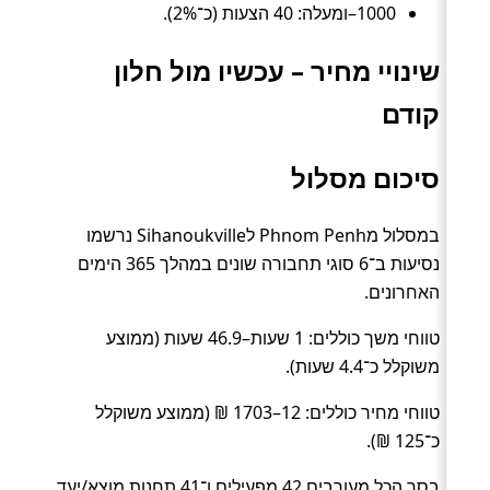
1000–ומעלה: 40 הצעות (כ־2%).
שינויי מחיר – עכשיו מול חלון
קודם
סיכום מסלול
במסלול מPhnom Penh לSihanoukville נרשמו
נסיעות ב־6 סוגי תחבורה שונים במהלך 365 הימים
האחרונים.
טווחי משך כוללים: 1 שעות–46.9 שעות (ממוצע
משוקלל כ־4.4 שעות).
טווחי מחיר כוללים: 12–1703 ₪ (ממוצע משוקלל
כ־125 ₪).
בסך הכל מעורבים 42 מפעילים ו־41 תחנות מוצא/יעד.