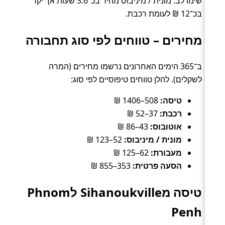
שימו לב: מונית / מיניבוס מהיר בכ־3.6 שעות אך יקר
בכ־12 ₪ לעומת רכבת.
מחירים – טווחים לפי סוג תחבורה
ב־365 הימים האחרונים נרשמו מחירים (המרה
לשקלים). להלן טווחים טיפוסיים לפי סוג:
טיסה:
508–1406 ₪
רכבת:
37–52 ₪
אוטובוס:
43–86 ₪
מונית / מיניבוס:
52–123 ₪
מעבורת:
62–125 ₪
הסעה פרטית:
353–855 ₪
טיסה מSihanoukville לPhnom
Penh