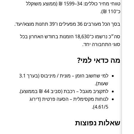
טווחי מחיר כוללים: 34–1599 ₪ (ממוצע משוקלל
כ־110 ₪).
בסך הכל מעורבים 36 מפעילים ו־39 תחנות מוצא/יעד.
סה״כ נרשמו כ־18,630 הזמנות בחודש האחרון בכל
סוגי התחבורה יחד.
מה כדאי למי?
למי שחשוב הזמן – מונית / מיניבוס (בערך 3.1
שעות).
לתקציב מוגבל – רכבת (סביב 44 ₪ בממוצע).
לנוחות מקסימלית – הסעה פרטית (דירוג
4.61/5).
שאלות נפוצות