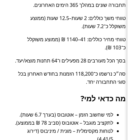
תחבורה שונים במהלך 365 הימים האחרונים.
טווחי משך כוללים: 2 שעות–12.5 שעות (ממוצע
משוקלל כ־7.2 שעות).
טווחי מחיר כוללים: 41–1140 ₪ (ממוצע משוקלל
כ־103 ₪).
בסך הכל מעורבים 28 מפעילים ו־64 תחנות מוצא/יעד.
סה״כ נרשמו כ־118,200 הזמנות בחודש האחרון בכל
סוגי התחבורה יחד.
מה כדאי למי?
למי שחשוב הזמן – אוטובוס (בערך 6.7 שעות).
לתקציב מוגבל – אוטובוס (סביב 78 ₪ בממוצע).
לנוחות מקסימלית – מונית / מיניבוס (דירוג
4.41/5).