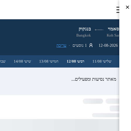
×
קו סאמוי
בנגקוק
Bangkok
Koh Samui
12-08-2026
1 נוסעים ·
עריכה
שלישי 11/08
רביעי 12/08
חמישי 13/08
שישי 14/08
שבת /08
מאתר נסיעות ומפעילים...