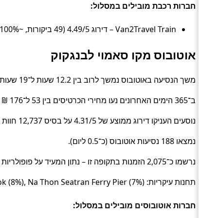
חברות רכבת מובילים במסלול:
Van2Travel Train – דירוג 4.49/5 (49 ביקורות, ~100%), זמן ממוצע 16.5 שעות, מחיר ממוצע ~89 ₪
אוטובוס מקו סאמוי לבנגקוק
משך הנסיעה באוטובוס נמשך לרוב בין 12.2 שעות ל־19 שעות (בממוצע כ־15.3 שעות) (Bus).
ב־365 הימים האחרונים נעו מחירי הכרטיסים בין 53 ל־176 ₪ (ממוצע כ־97 ₪).
נוסעים העניקו דירוג ממוצע של 4.31/5 על בסיס 12,737 חוות דעת.
נמצאו 188 נסיעות אוטובוס (כ־0.5 ליום).
נרשמו כ־2,075 הזמנות בתקופה זו – נתון המעיד על פופולריות בקרב מטיילים.
תחנות עיקריות: Raja Ferry Koh Samui (8%), Southern Terminal Bangkok (8%), Na Thon Seatran Ferry Pier (7%).
חברות אוטובוסים מובילים במסלול: