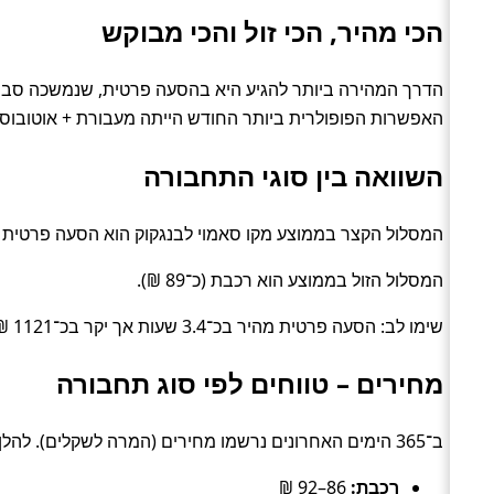
הכי מהיר, הכי זול והכי מבוקש
האפשרות הפופולרית ביותר החודש הייתה מעבורת + אוטובוס עם 100 הזמ
השוואה בין סוגי התחבורה
המסלול הקצר בממוצע מקו סאמוי לבנגקוק הוא הסעה פרטית (כ־13.1 שעו
המסלול הזול בממוצע הוא רכבת (כ־89 ₪).
שימו לב: הסעה פרטית מהיר בכ־3.4 שעות אך יקר בכ־1121 ₪ לעומת רכבת.
מחירים – טווחים לפי סוג תחבורה
ב־365 הימים האחרונים נרשמו מחירים (המרה לשקלים). להלן טווחים טיפוסיים לפי סוג:
רכבת:
86–92 ₪