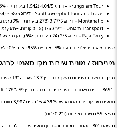
Krungsiam Tour – דירוג 4.04/5 (1,542 ביקורות, ~26%), זמן ממוצע 16.9 שעות, מחיר ממוצע ~112 ₪
Sapthaweephol Tour and Travel – דירוג 3.58/5 (84 ביקורות, ~9%), זמן ממוצע 14 שעות, מחיר ממוצע ~67 ₪
Montanatip – דירוג 3.77/5 (278 ביקורות, ~9%), זמן ממוצע 14.5 שעות, מחיר ממוצע ~76 ₪
Oniam Transport – דירוג 1/5 (18 ביקורות, ~6%), זמן ממוצע 15 שעות, מחיר ממוצע ~94 ₪
Raja Ferry – דירוג 2/5 (24 ביקורות, ~6%), זמן ממוצע 16.8 שעות, מחיר ממוצע ~115 ₪
שעות יציאה פופולריות: בוקר 5% · צהריים 95% · ערב 0% · לילה 0%.
מיניבוס / מונית שירות מקו סאמוי לבנג
משך הנסיעה במיניבוס נמשך לרוב בין 13.7 שעות ל־19 שעות (בממוצע כ־16.6 שעות) (Shuttle).
ב־365 הימים האחרונים נעו מחירי הכרטיסים בין 59 ל־176 ₪ (ממוצע כ־117 ₪).
נוסעים העניקו דירוג ממוצע של 4.39/5 על בסיס 3,987 חוות דעת.
נמצאו 55 נסיעות מיניבוס (כ־0.2 ליום).
נרשמו כ־30 הזמנות בתקופה זו – נתון המעיד על פופולריות בקרב מטיילים.