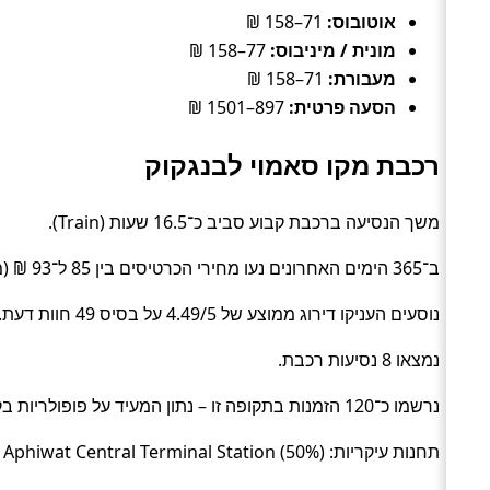
אוטובוס:
71–158 ₪
מונית / מיניבוס:
77–158 ₪
מעבורת:
71–158 ₪
הסעה פרטית:
897–1501 ₪
רכבת מקו סאמוי לבנגקוק
משך הנסיעה ברכבת קבוע סביב כ־16.5 שעות (Train).
ב־365 הימים האחרונים נעו מחירי הכרטיסים בין 85 ל־93 ₪ (ממוצע כ־89 ₪).
נוסעים העניקו דירוג ממוצע של 4.49/5 על בסיס 49 חוות דעת.
נמצאו 8 נסיעות רכבת.
נרשמו כ־120 הזמנות בתקופה זו – נתון המעיד על פופולריות בקרב מטיילים.
תחנות עיקריות: Na Thon Seatran Ferry Pier (50%), Krung Thep Aphiwat Central Terminal Station (50%).