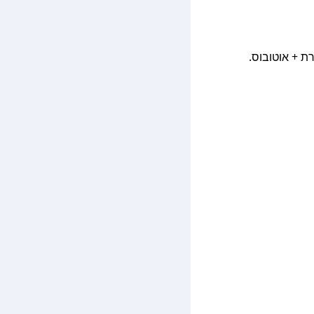
ת הזולה ביותר עלתה כ־53 ₪, בדרך של מעבורת + אוטובוס.