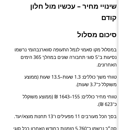
שינויי מחיר – עכשיו מול חלון
קודם
סיכום מסלול
במסלול מקו סאמוי לנמל התעופה סווארנבהומי נרשמו
נסיעות ב־5 סוגי תחבורה שונים במהלך 365 הימים
האחרונים.
טווחי משך כוללים: 1.3 שעות–13.5 שעות (ממוצע
משוקלל כ־3.7 שעות).
טווחי מחיר כוללים: 155–1643 ₪ (ממוצע משוקלל
כ־623 ₪).
בסך הכל מעורבים 11 מפעילים ו־13 תחנות מוצא/יעד.
סה״כ נרשמו כ־5,760 הזמנות בחודש האחרון בכל סוגי