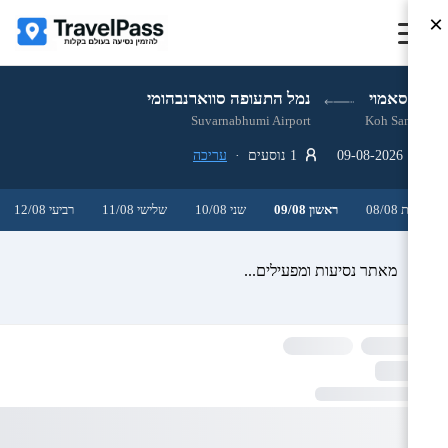
×
קו סאמוי
נמל התעופה סווארנבהומי
Suvarnabhumi Airport
Koh Samui
09-08-2026
1 נוסעים ·
עריכה
שבת 08/08
ראשון 09/08
שני 10/08
שלישי 11/08
רביעי 12/08
מאתר נסיעות ומפעילים...