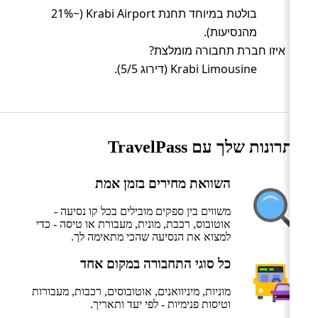
בולטת במיוחד תחנת Krabi Airport (~21%
מהנסיעות).
איזו חברת תחבורה מומלצת?
Krabi Limousine (דירוג 5/5).
היתרונות שלך עם TravelPass
השוואת מחירים בזמן אמת
משווים בין ספקים מובילים בכל קו נסיעה -
אוטובוס, רכבת, מונית, מעבורת או טיסה - כדי
למצוא את הנסיעה שהכי מתאימה לך.
כל סוגי התחבורה במקום אחד
מוניות, מיניוואנים, אוטובוסים, רכבות, מעבורות
וטיסות פנימיות - לפי יעד ותאריך.