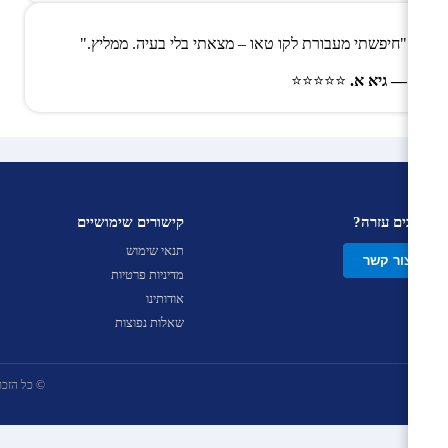
"חיפשתי מעבורת לקו טאו – מצאתי בלי בעיה. ממליץ."
— גיא א.
⭐⭐⭐⭐⭐
צריכים עזרה?
קישורים שימושיים
תנאי שימוש
צור קשר
מדיניות פרטיות
אודותינו
שאלות נפוצות
© כל הזכויות שמ