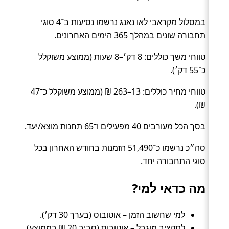
במסלול מקראבי לאו נאנג נרשמו נסיעות ב־4 סוגי
תחבורה שונים במהלך 365 הימים האחרונים.
טווחי משך כוללים: 8 דק׳–8 שעות (ממוצע משוקלל
כ־55 דק׳).
טווחי מחיר כוללים: 13–263 ₪ (ממוצע משוקלל כ־47
₪).
בסך הכל מעורבים 40 מפעילים ו־65 תחנות מוצא/יעד.
סה״כ נרשמו כ־51,490 הזמנות בחודש האחרון בכל
סוגי התחבורה יחד.
מה כדאי למי?
למי שחשוב הזמן – אוטובוס (בערך 30 דק׳).
לתקציב מוגבל – אוטובוס (סביב 20 ₪ בממוצע).