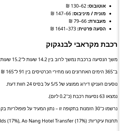
אוטובוס:
62–130 ₪
מונית / מיניבוס:
66–147 ₪
מעבורת:
66–79 ₪
הסעה פרטית:
373–1641 ₪
רכבת מקראבי לבנגקוק
משך הנסיעה ברכבת נמשך לרוב בין 14.2 שעות ל־15.2 שעות (בממוצע כ־15.1 שעות) (Train).
ב־365 הימים האחרונים נעו מחירי הכרטיסים בין 91 ל־165 ₪ (ממוצע כ־101 ₪).
נוסעים העניקו דירוג ממוצע של 5/5 על בסיס 24 חוות דעת.
נמצאו 63 נסיעות רכבת (כ־0.2 ליום).
נרשמו כ־30 הזמנות בתקופה זו – נתון המעיד על פופולריות בקרב מטיילים.
תחנות עיקריות: Krung Thep Aphiwat Central Terminal Station (50%), Ao Nang McDonalds (17%), Ao Nang Hotel Transfer (17%).