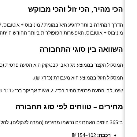
הכי מהיר, הכי זול והכי מבוקש
מיניבוס + אוטובוס. האפשרות הפופולרית ביותר החודש הייתה מונית / מ
השוואה בין סוגי התחבורה
המסלול הקצר בממוצע מקראבי לבנגקוק הוא הסעה פרטית (כ־12.1 שעות).
המסלול הזול בממוצע הוא מעבורת (כ־71 ₪).
שימו לב: הסעה פרטית מהיר בכ־2.7 שעות אך יקר בכ־1112 ₪ לעומת מעבורת.
מחירים – טווחים לפי סוג תחבורה
ב־365 הימים האחרונים נרשמו מחירים (המרה לשקלים). להלן טווחים טיפוסיים לפי סוג:
רכבת:
102–154 ₪