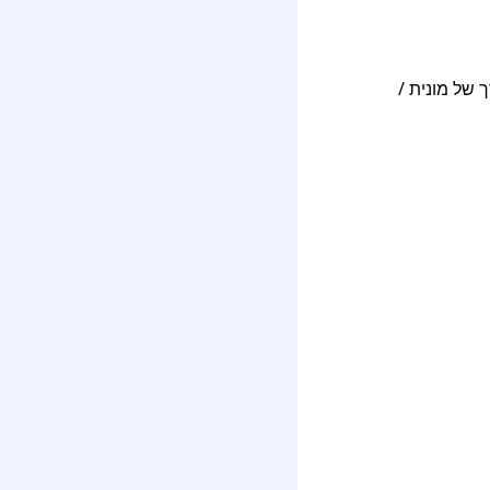
טובוס, שנמשכה סביב 8.5 שעות. האפשרות הזולה ביותר עלתה כ־48 ₪, בדרך של מונית /