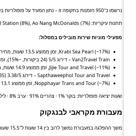
נרשמו כ־950 הזמנות בתקופה זו – נתון המעיד על פופולריות בקרב מטיילים.
תחנות עיקריות: Khao San (8%), Krung Thep Aphiwat Central Terminal Station (8%), Ao Nang McDonalds (7%).
מפעילי מוניות שירות מובילים במסלול:
Krabi Sea Pearl (~17%), זמן ממוצע 13.5 שעות, מחיר ממוצע ~97 ₪
Van2Travel Train – דירוג 5/5 (24 ביקורות, ~15%), זמן ממוצע 15.1 שעות, מחיר ממוצע ~101 ₪
Jijie Tour and Travel (~11%), זמן ממוצע 14.9 שעות, מחיר ממוצע ~95 ₪
Sapthaweephol Tour and Travel – דירוג 3.38/5 (335 ביקורות, ~10%), זמן ממוצע 13.8 שעות, מחיר ממוצע ~62 ₪
Nopphayar Trans and Tour (~7%), זמן ממוצע 13.1 שעות, מחיר ממוצע ~78 ₪
שעות יציאה פופולריות: בוקר 1% · צהריים 91% · ערב 8% · לילה 0%.
מעבורת מקראבי לבנגקוק
משך ההפלגה במעבורת נמשך לרוב בין 14 שעות ל־15.5 שעות (בממוצע כ־14.8 שעות) (Ferry).