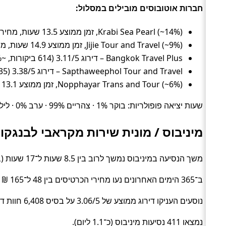
חברות אוטובוסים מובילים במסלול:
Krabi Sea Pearl (~14%), זמן ממוצע 13.5 שעות, מחיר ממוצע ~97 ₪
Jijie Tour and Travel (~9%), זמן ממוצע 14.9 שעות, מחיר ממוצע ~95 ₪
Bangkok Travel Plus – דירוג 3.11/5 (614 ביקורות, ~9%), זמן ממוצע 14.5 שעות, מחיר ממוצע ~66 ₪
Sapthaweephol Tour and Travel – דירוג 3.38/5 (335 ביקורות, ~8%), זמן ממוצע 13.8 שעות, מחיר ממוצע ~62 ₪
Nopphayar Trans and Tour (~6%), זמן ממוצע 13.1 שעות, מחיר ממוצע ~78 ₪
שעות יציאה פופולריות: בוקר 1% · צהריים 99% · ערב 0% · לילה 0%.
מיניבוס / מונית שירות מקראבי לבנגקו
משך הנסיעה במיניבוס נמשך לרוב בין 8.5 שעות ל־17 שעות (בממוצע כ־14.2 שעות) (Shuttle).
ב־365 הימים האחרונים נעו מחירי הכרטיסים בין 48 ל־165 ₪ (ממוצע כ־86 ₪).
נוסעים העניקו דירוג ממוצע של 3.06/5 על בסיס 6,408 חוות דעת.
נמצאו 411 נסיעות מיניבוס (כ־1.1 ליום).