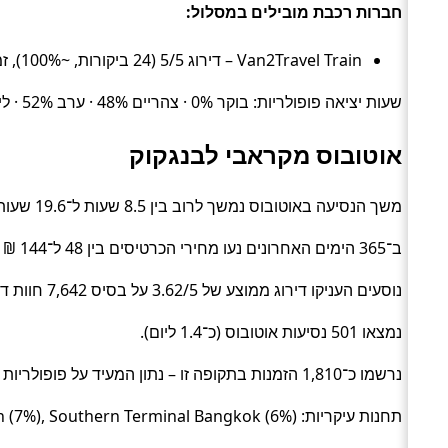
חברות רכבת מובילים במסלול:
Van2Travel Train – דירוג 5/5 (24 ביקורות, ~100%), זמן ממוצע 15.1 שעות, מחיר ממוצע ~101 ₪
שעות יציאה פופולריות: בוקר 0% · צהריים 48% · ערב 52% · לילה 0%.
אוטובוס מקראבי לבנגקוק
משך הנסיעה באוטובוס נמשך לרוב בין 8.5 שעות ל־19.6 שעות (בממוצע כ־14.3 שעות) (Bus).
ב־365 הימים האחרונים נעו מחירי הכרטיסים בין 48 ל־144 ₪ (ממוצע כ־85 ₪).
נוסעים העניקו דירוג ממוצע של 3.62/5 על בסיס 7,642 חוות דעת.
נמצאו 501 נסיעות אוטובוס (כ־1.4 ליום).
נרשמו כ־1,810 הזמנות בתקופה זו – נתון המעיד על פופולריות בקרב מטיילים.
תחנות עיקריות: Krabi Bus Terminal (7%), Khao San (7%), Southern Terminal Bangkok (6%).