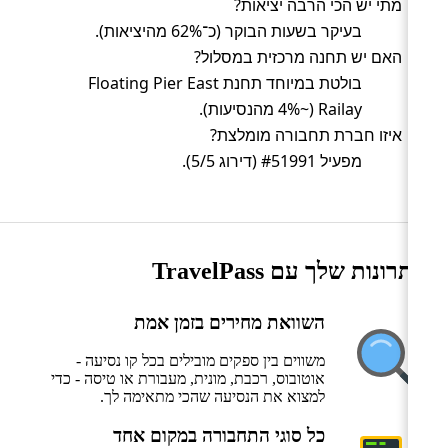
מתי יש הכי הרבה יציאות?
בעיקר בשעות הבוקר (כ־62% מהיציאות).
האם יש תחנה מרכזית במסלול?
בולטת במיוחד תחנת Floating Pier East
Railay (~4% מהנסיעות).
איזו חברת תחבורה מומלצת?
מפעיל #51991 (דירוג 5/5).
היתרונות שלך עם TravelPass
השוואת מחירים בזמן אמת
משווים בין ספקים מובילים בכל קו נסיעה -
אוטובוס, רכבת, מונית, מעבורת או טיסה - כדי
למצוא את הנסיעה שהכי מתאימה לך.
כל סוגי התחבורה במקום אחד