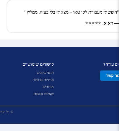
"חיפשתי מעבורת לקו טאו – מצאתי בלי בעיה. ממליץ."
— גיא א.
⭐⭐⭐⭐⭐
צריכים עזרה?
קישורים שימושיים
תנאי שימוש
צור קשר
מדיניות פרטיות
אודותינו
שאלות נפוצות
© כל הזכויות שמ