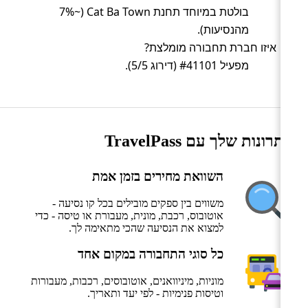
בולטת במיוחד תחנת Cat Ba Town (~7%
מהנסיעות).
איזו חברת תחבורה מומלצת?
מפעיל #41101 (דירוג 5/5).
היתרונות שלך עם TravelPass
השוואת מחירים בזמן אמת
משווים בין ספקים מובילים בכל קו נסיעה -
אוטובוס, רכבת, מונית, מעבורת או טיסה - כדי
למצוא את הנסיעה שהכי מתאימה לך.
כל סוגי התחבורה במקום אחד
מוניות, מיניוואנים, אוטובוסים, רכבות, מעבורות
וטיסות פנימיות - לפי יעד ותאריך.