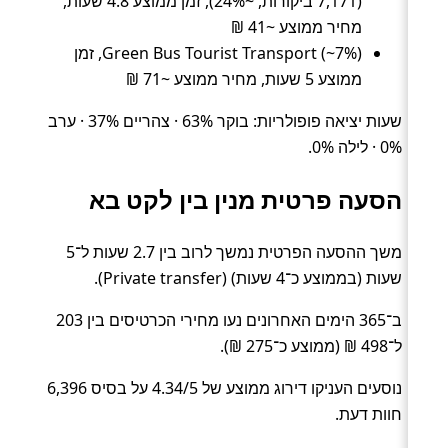
(7,171 ביקורות, ~24%), זמן ממוצע 4.8 שעות,
מחיר ממוצע ~41 ₪
Green Bus Tourist Transport (~7%), זמן
ממוצע 5 שעות, מחיר ממוצע ~71 ₪
שעות יציאה פופולריות: בוקר 63% · צהריים 37% · ערב
0% · לילה 0%.
הסעה פרטית מנין בין לקט בא
משך ההסעה הפרטית נמשך לרוב בין 2.7 שעות ל־5
שעות (בממוצע כ־4 שעות) (Private transfer).
ב־365 הימים האחרונים נעו מחירי הכרטיסים בין 203
ל־498 ₪ (ממוצע כ־275 ₪).
נוסעים העניקו דירוג ממוצע של 4.34/5 על בסיס 6,396
חוות דעת.