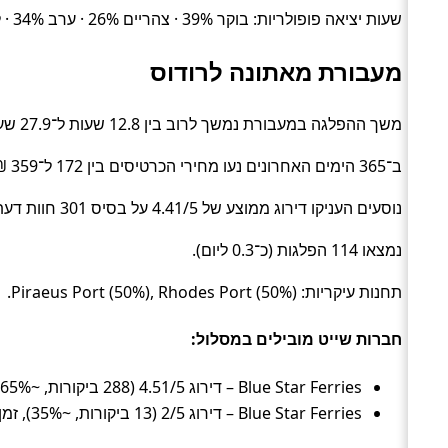
שעות יציאה פופולריות: בוקר 39% · צהריים 26% · ערב 34% · לילה 1%.
מעבורת מאתונה לרודוס
משך ההפלגה במעבורת נמשך לרוב בין 12.8 שעות ל־27.9 שעות (בממוצע כ־18.3 שעות) (Ferry).
ב־365 הימים האחרונים נעו מחירי הכרטיסים בין 172 ל־359 ₪ (ממוצע כ־280 ₪).
נוסעים העניקו דירוג ממוצע של 4.41/5 על בסיס 301 חוות דעת.
נמצאו 114 הפלגות (כ־0.3 ליום).
תחנות עיקריות: Piraeus Port (50%), Rhodes Port (50%).
חברות שייט מובילים במסלול:
Blue Star Ferries – דירוג 4.51/5 (288 ביקורות, ~65%), זמן ממוצע 18.4 שעות, מחיר ממוצע ~282 ₪
Blue Star Ferries – דירוג 2/5 (13 ביקורות, ~35%), זמן ממוצע 18.1 שעות, מחיר ממוצע ~276 ₪