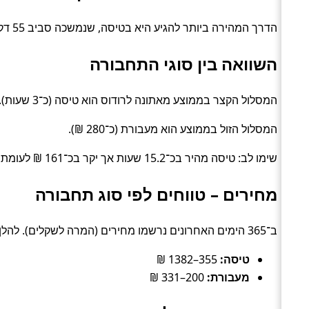
הדרך המהירה ביותר להגיע היא בטיסה, שנמשכה סביב 55 דק׳. האפשרות הזולה ביותר עלתה כ־135 ₪, בדרך של טיסה.
השוואה בין סוגי התחבורה
המסלול הקצר בממוצע מאתונה לרודוס הוא טיסה (כ־3 שעות).
המסלול הזול בממוצע הוא מעבורת (כ־280 ₪).
שימו לב: טיסה מהיר בכ־15.2 שעות אך יקר בכ־161 ₪ לעומת מעבורת.
מחירים – טווחים לפי סוג תחבורה
ב־365 הימים האחרונים נרשמו מחירים (המרה לשקלים). להלן טווחים טיפוסיים לפי סוג:
טיסה:
355–1382 ₪
מעבורת:
200–331 ₪